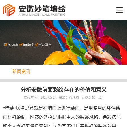
网
站
墙
首
体
页
工
手
艺
绘
彩
说
绘
明
新
案
新闻资讯
闻
例
关
资
于
讯
联
分析安徽前面彩绘存在的价值和意义
我
系
发布时间：2025-05-24
来源：管理员
浏览次数：524
们
方
“墙绘”顾名思意就是在墙面上进行绘画，是用专用的环保绘
式
画材料绘制，图案的选择是根据主人的装饰风格、色彩搭配
和个人喜好来量身定制；认为其不但具有很好的装饰效果，