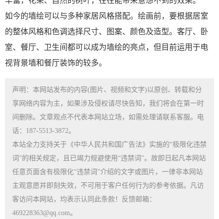
丰富，花朵、自然的树叶，往往能带来意想不到的效果。
如今的墙绘可以与多种家居风格搭配。绘画前，要根据居室
的整体风格和色调选择尺寸、图案、颜色及造型。客厅、卧
室、餐厅、卫生间都可以成为墙绘的亮点，但目前运用于电
视背景墙和餐厅装饰的较多。
声明：本网站发布的内容(图片、视频和文字)以原创、转载和分
享网络内容为主，如果涉及侵权请尽快告知，我们将会在第一时
间删除。文章观点不代表本网站立场，如需处理请联系客服。电
话：187-5513-3872。
本站全力支持关于《中华人民共和国广告法》实施的“极限化违禁
词”的相关规定，且已竭力规避使用“违禁词”。故即日起凡本网站
任意页面含有极限化“违禁词”介绍的文字或图片，一律非本网站
主观意愿并即刻失效，不可用于客户任何行为的参考依据。凡访
客访问本网站，均表示认同此条款！反馈邮箱：
469228363@qq.com。