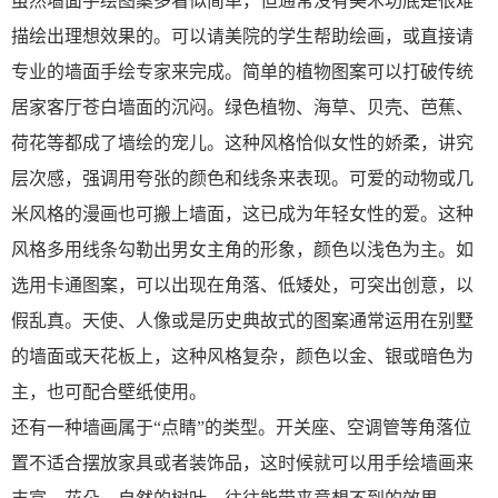
虽然墙面手绘图案多看似简单，但通常没有美术功底是很难
描绘出理想效果的。可以请美院的学生帮助绘画，或直接请
专业的墙面手绘专家来完成。简单的植物图案可以打破传统
居家客厅苍白墙面的沉闷。绿色植物、海草、贝壳、芭蕉、
荷花等都成了墙绘的宠儿。这种风格恰似女性的娇柔，讲究
层次感，强调用夸张的颜色和线条来表现。可爱的动物或几
米风格的漫画也可搬上墙面，这已成为年轻女性的爱。这种
风格多用线条勾勒出男女主角的形象，颜色以浅色为主。如
选用卡通图案，可以出现在角落、低矮处，可突出创意，以
假乱真。天使、人像或是历史典故式的图案通常运用在别墅
的墙面或天花板上，这种风格复杂，颜色以金、银或暗色为
主，也可配合壁纸使用。
还有一种墙画属于“点睛”的类型。开关座、空调管等角落位
置不适合摆放家具或者装饰品，这时候就可以用手绘墙画来