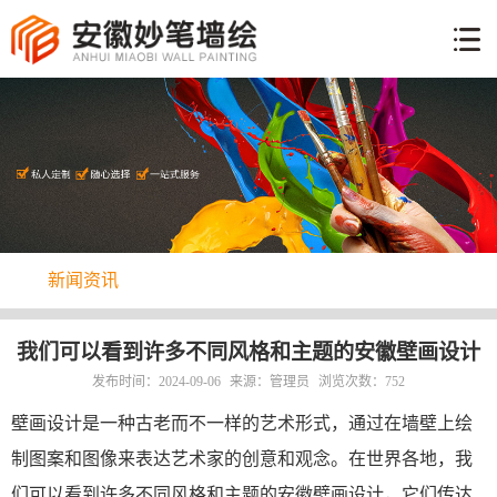
网
站
墙
首
体
页
工
手
艺
绘
彩
说
绘
明
新
案
新闻资讯
闻
例
关
资
于
讯
联
我们可以看到许多不同风格和主题的安徽壁画设计
我
系
发布时间：2024-09-06
来源：管理员
浏览次数：752
们
方
壁画设计是一种古老而不一样的艺术形式，通过在墙壁上绘
式
制图案和图像来表达艺术家的创意和观念。在世界各地，我
们可以看到许多不同风格和主题的安徽壁画设计，它们传达