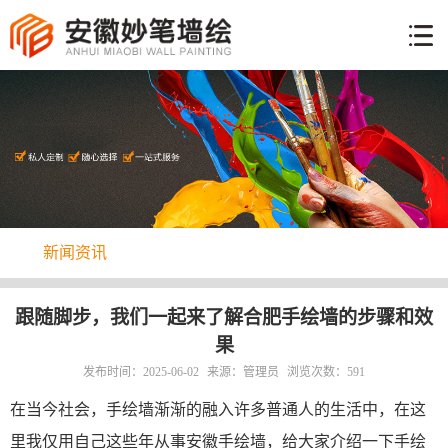
网
站
墙
首
体
页
工
手
艺
绘
彩
说
绘
明
新
案
新闻资讯
闻
例
关
资
于
讯
联
跟随脚步，我们一起来了解合肥手绘墙的步骤和效
我
果
系
们
发布时间：2025-06-02
来源：管理员
浏览次数：591
方
式
在当今社会，手绘墙渐渐的融入许多普通人的生活中，在这
里我仅用自己这些年从事安徽手绘墙，给大家介绍一下手绘