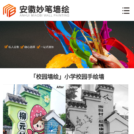
网
站
墙
首
体
页
工
手
艺
绘
彩
说
绘
明
新
案
闻
「校园墙绘」小学校园手绘墙
例
关
资
于
讯
联
我
系
们
方
式