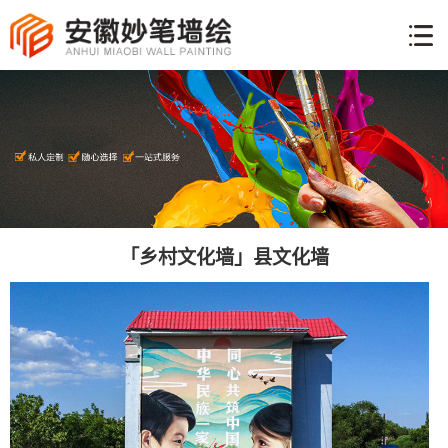
网
站
墙
首
体
页
工
手
艺
绘
彩
说
绘
明
新
案
闻
「乡村文化墙」县文化墙
例
关
资
于
讯
联
我
系
们
方
式